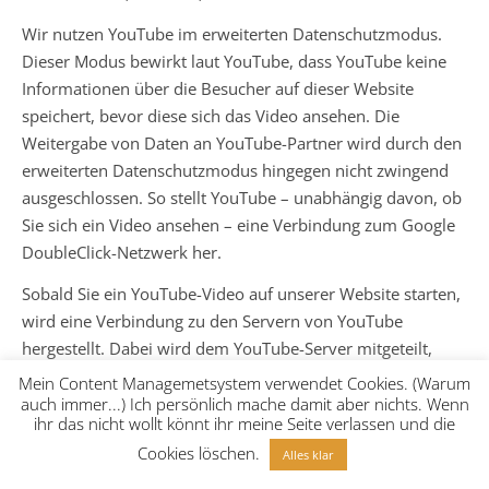
Wir nutzen YouTube im erweiterten Datenschutzmodus.
Dieser Modus bewirkt laut YouTube, dass YouTube keine
Informationen über die Besucher auf dieser Website
speichert, bevor diese sich das Video ansehen. Die
Weitergabe von Daten an YouTube-Partner wird durch den
erweiterten Datenschutzmodus hingegen nicht zwingend
ausgeschlossen. So stellt YouTube – unabhängig davon, ob
Sie sich ein Video ansehen – eine Verbindung zum Google
DoubleClick-Netzwerk her.
Sobald Sie ein YouTube-Video auf unserer Website starten,
wird eine Verbindung zu den Servern von YouTube
hergestellt. Dabei wird dem YouTube-Server mitgeteilt,
welche unserer Seiten Sie besucht haben. Wenn Sie in
Mein Content Managemetsystem verwendet Cookies. (Warum
Ihrem YouTube-Account eingeloggt sind, ermöglichen Sie
auch immer...) Ich persönlich mache damit aber nichts. Wenn
ihr das nicht wollt könnt ihr meine Seite verlassen und die
YouTube, Ihr Surfverhalten direkt Ihrem persönlichen Profil
Cookies löschen.
zuzuordnen. Dies können Sie verhindern, indem Sie sich
Alles klar
aus Ihrem YouTube-Account ausloggen.